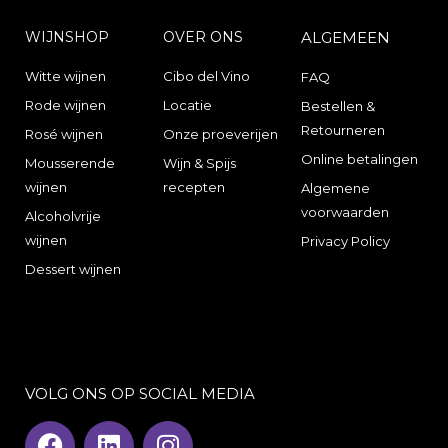
WIJNSHOP
OVER ONS
ALGEMEEN
Witte wijnen
Cibo del Vino
FAQ
Rode wijnen
Locatie
Bestellen &
Retourneren
Rosé wijnen
Onze proeverijen
Online betalingen
Mousserende
Wijn & Spijs
wijnen
recepten
Algemene
voorwaarden
Alcoholvrije
wijnen
Privacy Policy
Dessert wijnen
VOLG ONS OP SOCIAL MEDIA
F
L
I