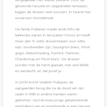
vergelijkbaar met Nieuw Zeeland. Door de
glooiende heuvels en uitgestrekte terrassen,
krijgen de druiven veel zonuren. Er heerst hier
vooral een microklimaat .
De family Puklavec maakt sinds 1934 de
lekkerste wijnen in Jeruzalem Ormoz en heeft
meer dan 10 witte druivenrassen voor witte
wijn. Voorbeelden zijn; Sauvignon blanc, Pinot
grigio, Welschriesling, Furmint, Traminer,
Chardonnay en Pinot blanc. De druiven
worden met de hand geplukt, met veel liefde
en aandacht, en dat proef je.
In 2009 kocht Vladimir Puklavec de
wijngaarden terug die na de dood van zijn
vader in 1969 in andere handen waren
gekomen. Hij trok twee jonge getalenteerde
wijnmakers aan en investeerde in een nieuwe