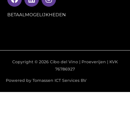
a
i
n
c
n
s
BETAALMOGELIJKHEDEN
e
k
t
b
e
a
o
d
g
o
i
r
k
n
a
m
Copyright © 2026
Cibo del Vino
| Proeverijen | KVK
76786927
Powered by Tomassen ICT Services BV