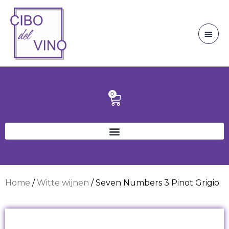
Ga
Hoo
naar
de
inhoud
0
Winkelwagen
Home
/
Witte wijnen
/ Seven Numbers 3 Pinot Grigio
Bestseller