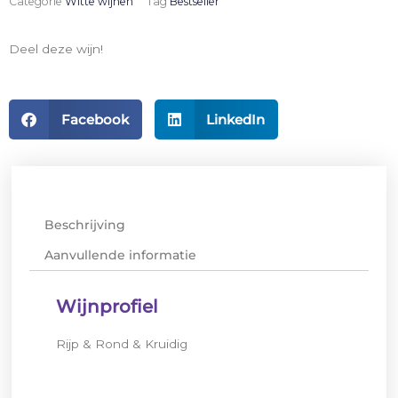
Categorie
Witte wijnen
Tag
Bestseller
aantal
Deel deze wijn!
Facebook
LinkedIn
Beschrijving
Aanvullende informatie
Wijnprofiel
Rijp & Rond & Kruidig