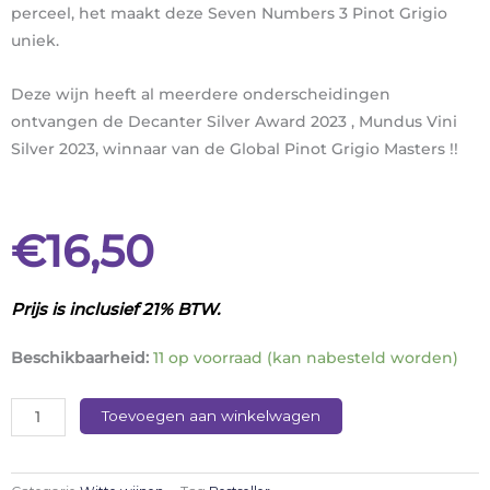
perceel, het maakt deze Seven Numbers 3 Pinot Grigio
uniek.
Deze wijn heeft al meerdere onderscheidingen
ontvangen de Decanter Silver Award 2023 , Mundus Vini
Silver 2023, winnaar van de Global Pinot Grigio Masters !!
€
16,50
Prijs is inclusief 21% BTW.
Seven
Beschikbaarheid:
11 op voorraad (kan nabesteld worden)
Numbers
3
Toevoegen aan winkelwagen
Pinot
Grigio