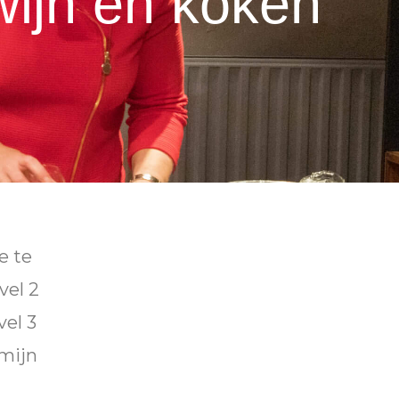
wijn en koken''
e te
vel 2
vel 3
 mijn