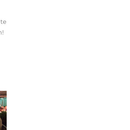
 te
n!