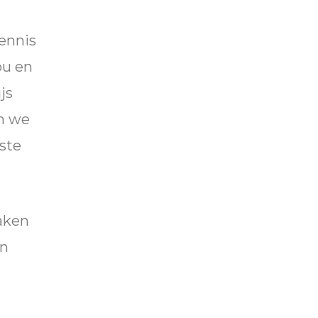
kennis
ou en
js
n we
ste
aken
en