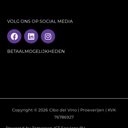
VOLG ONS OP SOCIAL MEDIA
F
L
I
a
i
n
c
n
s
BETAALMOGELIJKHEDEN
e
k
t
b
e
a
o
d
g
o
i
r
k
n
a
m
Copyright © 2026
Cibo del Vino
| Proeverijen | KVK
76786927