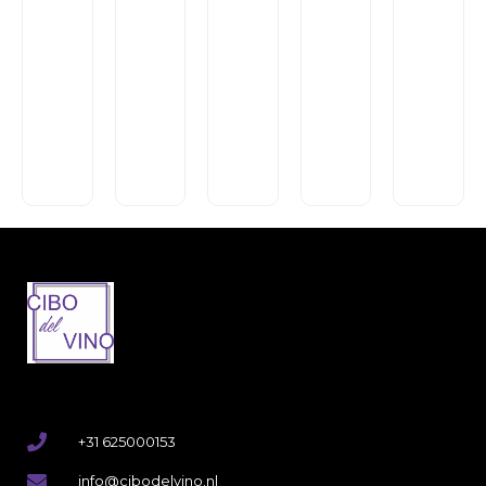
Di
Château
Sipio
Domaine
Seven
Aspras
Pecorino
de
Numbers
Les
Hochriegl
Terre
Marotte
3
Trois
Sekt
di
Cuvée
Pinot
Frères
Alcoholvrij
Chieti
Luc
Grigio
€
13,95
€
10,95
€
14,95
€
9,95
€
16,50
+31 625000153
info@cibodelvino.nl