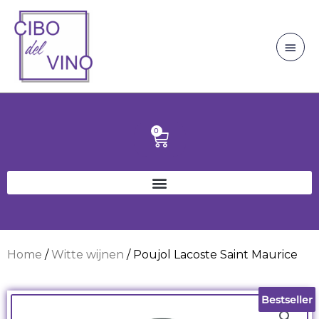
Ga
Hoo
naar
de
inhoud
0
Winkelwagen
Home
/
Witte wijnen
/ Poujol Lacoste Saint Maurice
Bestseller