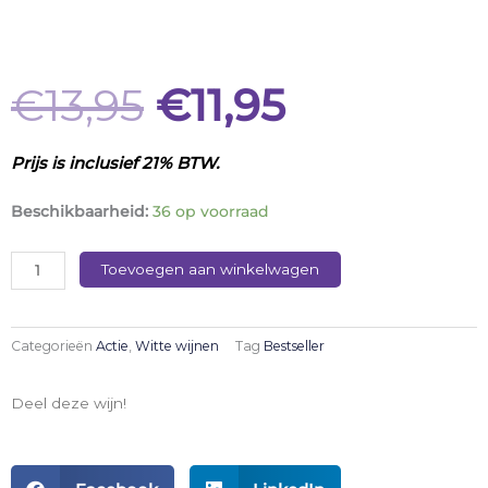
Oorspronkelijk
Huidige
€
13,95
€
11,95
Prijs is inclusief 21% BTW.
prijs
prijs
Poujol
Beschikbaarheid:
36 op voorraad
Lacoste
was:
is:
Saint
Toevoegen aan winkelwagen
Maurice
aantal
€13,95.
€11,95.
Categorieën
Actie
,
Witte wijnen
Tag
Bestseller
Deel deze wijn!