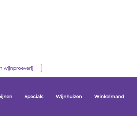
 wijnproeverij!
ijnen
Specials
Wijnhuizen
Winkelmand