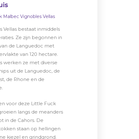
uis
ck Malbec Vignobles Vellas
s Vellas bestaat inmiddels
raties. Ze zijn begonnen in
 van de Languedoc met
rvlakte van 120 hectare.
s werken ze met diverse
hips uit de Languedoc, de
t, de Rhone en de
e.
en voor deze Little Fuck
roeien langs de meanders
ot in de Cahors. De
tokken staan op hellingen
e kiezel en grindgrond.