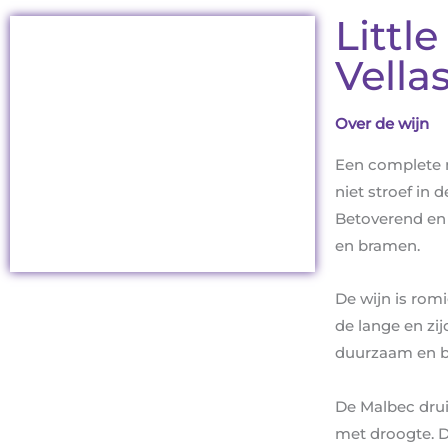
Littl
Vella
Over de wijn
Een complete m
niet stroef in
Betoverend en 
en bramen.
De wijn is rom
de lange en zij
duurzaam en bi
De Malbec drui
met droogte. 