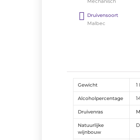
Mechanisch
Druivensoort
Malbec
Gewicht
1
Alcoholpercentage
1
Druivenras
M
Natuurlijke
D
wijnbouw