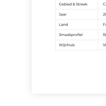
Gebied & Streek
C
Jaar
2
Land
F
Smaakprofiel
R
Wijnhuis
V