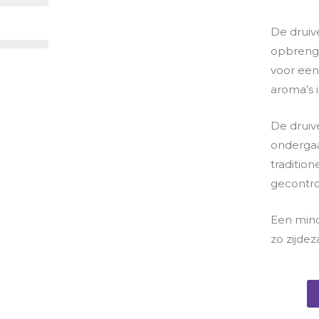
De druiv
opbrengs
voor een
aroma’s i
De druiv
ondergaa
tradition
gecontr
Een mind
zo zijde