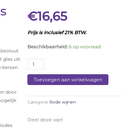
es
€
16,65
Prijs is inclusief 21% BTW.
Little
Beschikbaarheid:
6 op voorraad
Absoluut
Fuck
glas uit.
Malbec
e kersen
Vignobles
Vellas
Toevoegen aan winkelwagen
aantal
en door
mogelijk
Categorie
Rode wijnen
Deel deze wijn!
riodes