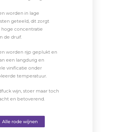
en worden in lage
ten geteeld, dit zorgt
 hoge concentratie
n de druif.
en worden rijp geplukt en
n een langdurig en
ele vinificatie onder
oleerde temperatuur.
fuck wijn, stoer maar toch
zacht en betoverend.
Alle rode wijnen