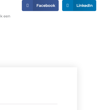
Facebook
LinkedIn
ok een