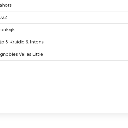
ahors
022
rankrijk
ijp & Kruidig & Intens
ignobles Vellas Little