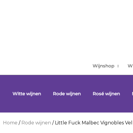
Ga
naar
de
inhoud
Wijnshop
Wi
Witte wijnen
Rode wijnen
Rosé wijnen
Home
/
Rode wijnen
/ Little Fuck Malbec Vignobles Vel