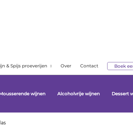
jn & Spijs proeverijen
Over
Contact
Boek een
Mousserende wijnen
Alcoholvrije wijnen
Dessert w
las