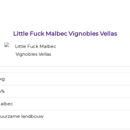
Little Fuck Malbec Vignobles Vellas
 kg
4%
albec
uurzame landbouw