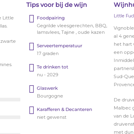
Tips voor bij de wijn
Wijnh
Little Fu
 Little
Foodpairing
Gegrilde vleesgerechten, BBQ,
las.
Vignoble
lamsvlees, Tajine , oude kazen
al 4 gene
 zwarte
het hart
Serveertemperatuur
een oppe
17 graden
Inmiddel
nines.
Te drinken tot
partners
nu - 2029
Sud-Ques
Provenc
Glaswerk
Bourgogne
De druiv
Malbec g
Karafferen & Decanteren
van de L
niet gewenst
druivens
met dunn