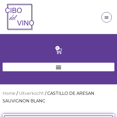
Ga
Hoo
naar
de
inhoud
0
Winkelwagen
Home
/
Uitverkocht
/ CASTILLO DE ARESAN
SAUVIGNON BLANC