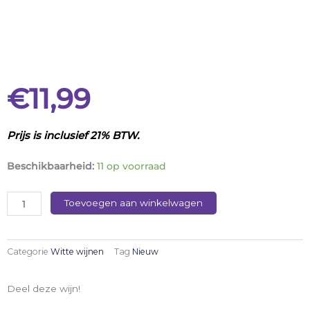
€
11,99
Prijs is inclusief 21% BTW.
Campillo
Beschikbaarheid:
11 op voorraad
Blanco
Fermentado
Toevoegen aan winkelwagen
aantal
Categorie
Witte wijnen
Tag
Nieuw
Deel deze wijn!