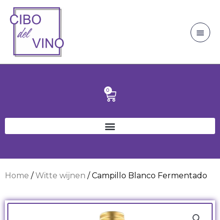
Ga
Hoo
naar
de
inhoud
0
Winkelwagen
Home
/
Witte wijnen
/ Campillo Blanco Fermentado