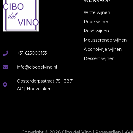
WIJNSHOP
Witte wijnen
Rode wijnen
Rosé wijnen
Mousserende wijnen
Alcoholvrije wijnen
+31 625000153
Dessert wijnen
info@cibodelvino.nl
Oosterdorpsstraat 75 | 3871
AC | Hoevelaken
Copyright © 2026
Cibo del Vino
| Proeverijen | K