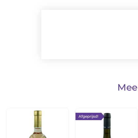
Meer
Afgeprijsd!