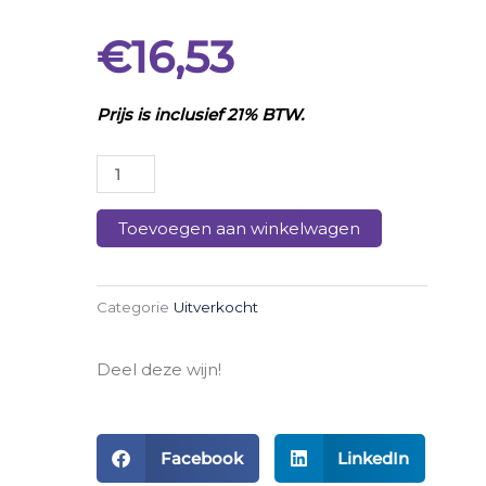
€
16,53
Prijs is inclusief 21% BTW.
test
product
inclusief
Toevoegen aan winkelwagen
btw
aantal
Categorie
Uitverkocht
Deel deze wijn!
Facebook
LinkedIn