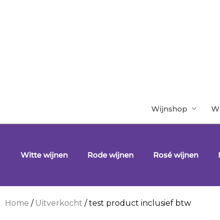
Ga
naar
de
inhoud
Wijnshop
Wi
Witte wijnen
Rode wijnen
Rosé wijnen
Home
/
Uitverkocht
/ test product inclusief btw