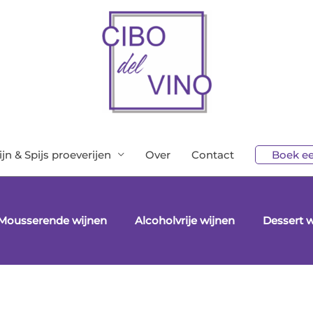
jn & Spijs proeverijen
Over
Contact
Boek ee
Mousserende wijnen
Alcoholvrije wijnen
Dessert w