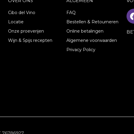
OVER ONS
ALGEMEEN
VO
Cibo del Vino
FAQ
Locatie
Bestellen & Retourneren
Onze proeverijen
Online betalingen
BE
Wijn & Spijs recepten
Algemene voorwaarden
Privacy Policy
VK 76786927