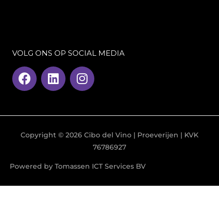
VOLG ONS OP SOCIAL MEDIA
F
L
I
a
i
n
c
n
s
e
k
t
b
e
a
o
d
g
Copyright © 2026
Cibo del Vino
| Proeverijen | KVK
o
i
r
76786927
k
n
a
m
Powered by Tomassen ICT Services BV