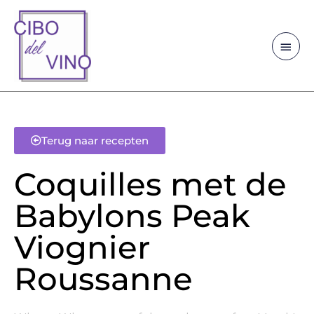
Ga
Hoo
naar
de
inhoud
Terug naar recepten
Coquilles met de
Babylons Peak
Viognier
Roussanne