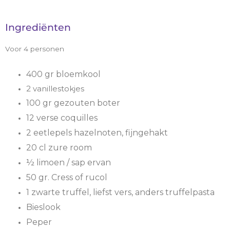
Ingrediënten
Voor 4 personen
400 gr bloemkool
2 vanillestokjes
100 gr gezouten boter
12 verse coquilles
2 eetlepels hazelnoten, fijngehakt
20 cl zure room
½ limoen / sap ervan
50 gr. Cress of rucol
1 zwarte truffel, liefst vers, anders truffelpasta
Bieslook
Peper